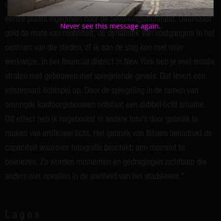
continenten. De keuze voor de verschillende steden werd op de
eerste plaats ingegeven door de bevolkingsdichtheid. Daarnaast
Never see this message again.
gold de mate van mobiliteit, de dynamiek van voetgangers in het
centrum van die steden, of ik aan de slag kon met mijn
werkwijze. In het financial district in New York heb je veel smalle
straten met gebouwen met spiegelende gevels. Dat levert een
interessant lichtspel op. Door de spiegeling in de ramen van
omringde kantoorgebouwen ontstaat een dubbel-licht situatie.
Dit effect heb ik nagebootst in andere foto’s door gebruik te
maken van artificieel licht. Het gebruik van flitsers benadrukt de
capaciteit waarover fotografie beschikt: een moment te
bevriezen. Zo worden momenten en gedragingen zichtbaar die
anders niet opvallen in de snelheid van het stadsleven.”
Lagos