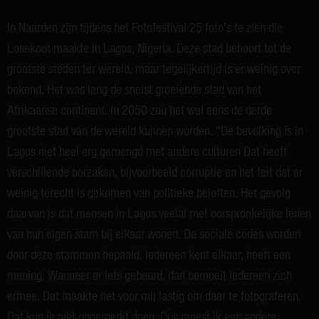
In Naarden zijn tijdens het Fotofestival 25 foto’s te zien die
Losekoot maakte in Lagos, Nigeria. Deze stad behoort tot de
grootste steden ter wereld, maar tegelijkertijd is er weinig over
bekend. Het was lang de snelst groeiende stad van het
Afrikaanse continent. In 2050 zou het wel eens de derde
grootste stad van de wereld kunnen worden. “De bevolking is in
Lagos niet heel erg gemengd met andere culturen Dat heeft
verschillende oorzaken, bijvoorbeeld corruptie en het feit dat er
weinig terecht is gekomen van politieke beloften. Het gevolg
daarvan is dat mensen in Lagos veelal met oorspronkelijke leden
van hun eigen stam bij elkaar wonen. De sociale codes worden
door deze stammen bepaald. Iedereen kent elkaar, heeft een
mening. Wanneer er iets gebeurd, dan bemoeit iedereen zich
ermee. Dat maakte het voor mij lastig om daar te fotograferen.
Dat kun je niet ongemerkt doen. Dus moest ik een andere