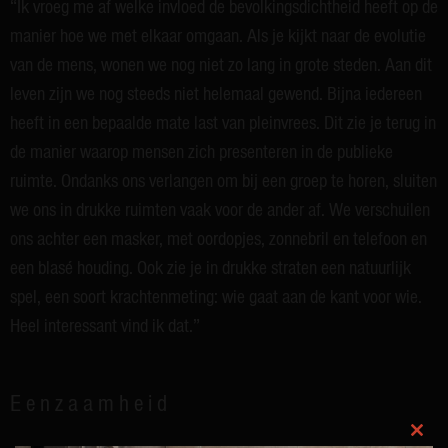
“Ik vroeg me af welke invloed de bevolkingsdichtheid heeft op de
manier hoe we met elkaar omgaan. Als je kijkt naar de evolutie
van de mens, wonen we nog niet zo lang in grote steden. Aan dit
leven zijn we nog steeds niet helemaal gewend. Bijna iedereen
heeft in een bepaalde mate last van pleinvrees. Dit zie je terug in
de manier waarop mensen zich presenteren in de publieke
ruimte. Ondanks ons verlangen om bij een groep te horen, sluiten
we ons in drukke ruimten vaak voor de ander af. We verschuilen
ons achter een masker, met oordopjes, zonnebril en telefoon en
een blasé houding. Ook zie je in drukke straten een natuurlijk
spel, een soort krachtenmeting: wie gaat aan de kant voor wie.
Heel interessant vind ik dat.”
Eenzaamheid