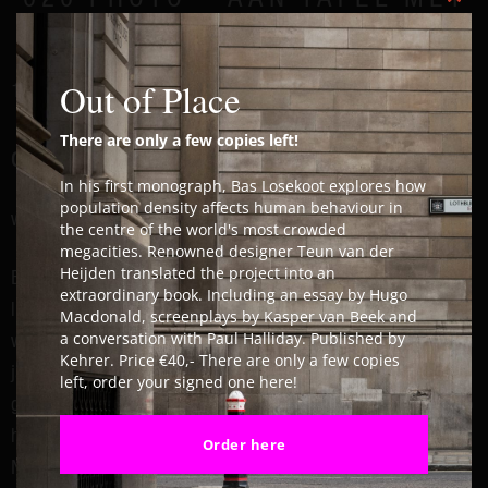
Clos
BAS LOSEKOOT
Out of Place
18 April 2019
There are only a few copies left!
Go to Photo 020 webpage
In his first monograph, Bas Losekoot explores how
population density affects human behaviour in
woensdag 1 mei 2019 – 7e EDITIE PHOTO020
the centre of the world's most crowded
megacities. Renowned designer Teun van der
Heijden translated the project into an
Bas werkt als portret- en documentaire fotograaf en heeft zijn
extraordinary book. Including an essay by Hugo
liefde voor cinema- en studiowerk op een verrassende manier
Macdonald, screenplays by Kasper van Beek and
a conversation with Paul Halliday. Published by
weten te combineren in zijn straatfotografie. De afgelopen zeven
Kehrer. Price €40,- There are only a few copies
jaar werkte hij aan zijn ‘Urban Millennium Project’: waarin hij de
left, order your signed one here!
gevolgen van toenemende urbanisatie en bevolkingsdichtheid op
het menselijk gedrag heeft vastgelegd in megasteden als o.a.
Order here
New York, Londen, Hong Kong en Mexico City. Op intieme