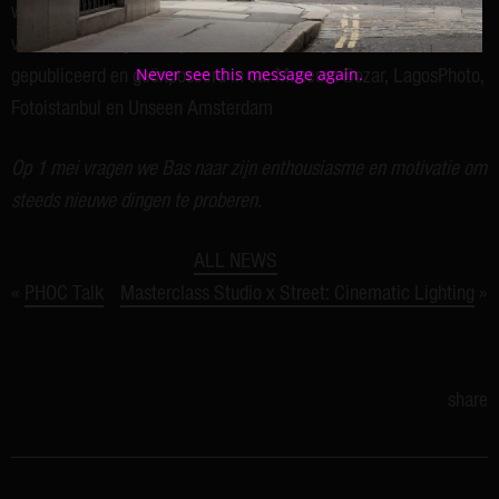
wijze onthult hij minidrama’s, die normaal aan het blote oog
voorbij zouden gaan. Zijn werk is veelvuldig internationaal
Never see this message again.
gepubliceerd en geëxposeerd in oa: Museum Bozar, LagosPhoto,
Fotoistanbul en Unseen Amsterdam
Op 1 mei vragen we Bas naar zijn enthousiasme en motivatie om
steeds nieuwe dingen te proberen.
ALL NEWS
«
PHOC Talk
Masterclass Studio x Street: Cinematic Lighting
»
Post
navigation
share