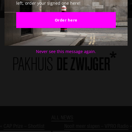
left, order your signed one here!
Order here
Never see this message again.
ALL NEWS
«
CAP Prize – Shortlist
Nooit meer slapen – VPRO Radio
»