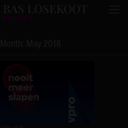
Skip
BAS LOSEKOOT
Toggle 
to
PROJECT
content
Month:
May 2018
2 May 2018