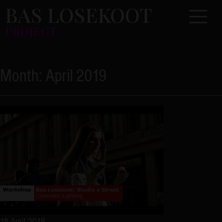
Skip
BAS LOSEKOOT
Toggle 
to
PROJECT
content
Month:
April 2019
18 April 2019