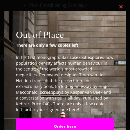
Start Crowdfunding Campaign
Clos
StreetRepeat – Interview
Contour Gallery – Artist Talk
Out of Place
Recent Comments
There are only a few copies left!
Archives
In his first monograph, Bas Losekoot explores how
population density affects human behaviour in
the centre of the world's most crowded
November 2020
megacities. Renowned designer Teun van der
November 2019
Heijden translated the project into an
extraordinary book. Including an essay by Hugo
October 2019
Macdonald, screenplays by Kasper van Beek and
September 2019
a conversation with Paul Halliday. Published by
April 2019
Kehrer. Price €40,- There are only a few copies
left, order your signed one here!
March 2019
February 2019
Order here
November 2018